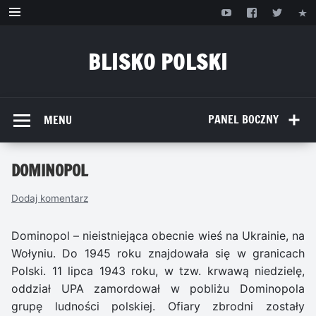
Przejdź
do
treści
BLISKO POLSKI
www.bliskopolski.pl
PANEL BOCZNY
MENU
DOMINOPOL
Dodaj komentarz
Dominopol – nieistniejąca obecnie wieś na Ukrainie, na
Wołyniu. Do 1945 roku znajdowała się w granicach
Polski. 11 lipca 1943 roku, w tzw. krwawą niedzielę,
oddział UPA zamordował w pobliżu Dominopola
grupę ludności polskiej. Ofiary zbrodni zostały