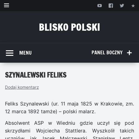
Przejdź
do
treści
BLISKO POLSKI
www.bliskopolski.pl
PANEL BOCZNY
MENU
SZYNALEWSKI FELIKS
Dodaj komentarz
Feliks Szynalewski (ur. 11 maja 1825 w Krakowie, zm.
12 marca 1892 tamże) – polski malarz.
Absolwent ASP w Wiedniu gdzie uczył się pod
skrzydłami Wojciecha Stattlera. Wyszkolił takich
uczniów, jak Jacek Malczewski, Stanisław Lentz,