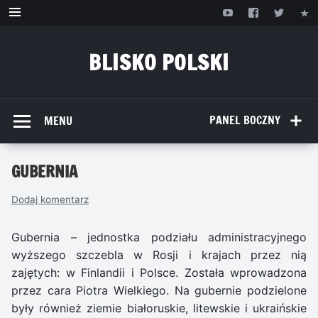
Przejdź
do
treści
BLISKO POLSKI
www.bliskopolski.pl
PANEL BOCZNY
MENU
GUBERNIA
Dodaj komentarz
Gubernia – jednostka podziału administracyjnego
wyższego szczebla w Rosji i krajach przez nią
zajętych: w Finlandii i Polsce. Została wprowadzona
przez cara Piotra Wielkiego. Na gubernie podzielone
były również ziemie białoruskie, litewskie i ukraińskie