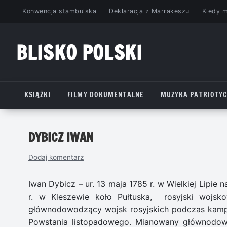
Przejdź
Konwencja stambulska
Deklaracja z Marrakeszu
Kiedy 
do
treści
BLISKO POLSKI
www.bliskopolski.pl
KSIĄŻKI
FILMY DOKUMENTALNE
MUZYKA PATRIOTY
DYBICZ IWAN
Dodaj komentarz
Iwan Dybicz – ur. 13 maja 1785 r. w Wielkiej Lipie
r. w Kleszewie koło Pułtuska, rosyjski wojsko
głównodowodzący wojsk rosyjskich podczas kampan
Powstania listopadowego. Mianowany głównodowo