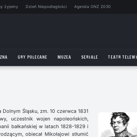
my żyjemy
Dzień Niepodległości
Agenda ONZ 2030
CZNA
GRY POLECANE
MUZEA
SERIALE
TEATR TELEWI
 na Dolnym Śląsku, zm. 10 czerwca 1831
wy, uczestnik wojen napoleońskich,
ii bałkańskiej w latach 1828-1829 i
dzącym, obiecał Mikołajowi stłumić