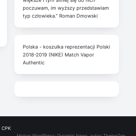
większe i tym silniej się do nich
poczuwam, im wyższy przedstawiam
typ człowieka.” Roman Dmowski
Polska - koszulka reprezentacji Polski
2018-2019 (NIKE) Match Vapor
Authentic
CPK
Motyw WordPress: Dynamic News, autor: ThemeZee.