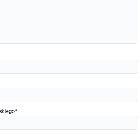
skiego
*