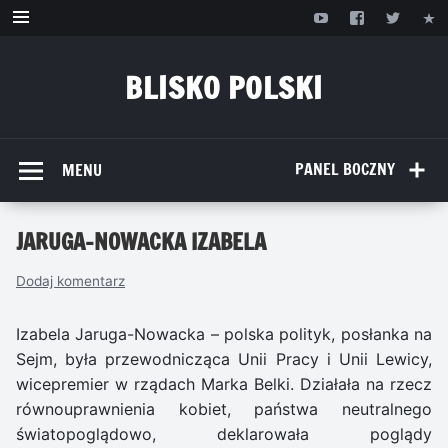
Przejdź
do
treści
BLISKO POLSKI
www.bliskopolski.pl
PANEL BOCZNY
MENU
JARUGA-NOWACKA IZABELA
Dodaj komentarz
Izabela Jaruga-Nowacka – polska polityk, posłanka na
Sejm, była przewodnicząca Unii Pracy i Unii Lewicy,
wicepremier w rządach Marka Belki. Działała na rzecz
równouprawnienia kobiet, państwa neutralnego
światopoglądowo, deklarowała poglądy