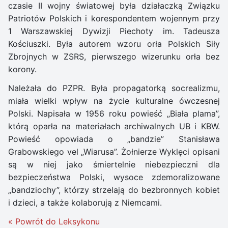
czasie II wojny światowej była działaczką Związku
Patriotów Polskich i korespondentem wojennym przy
1 Warszawskiej Dywizji Piechoty im. Tadeusza
Kościuszki. Była autorem wzoru orła Polskich Siły
Zbrojnych w ZSRS, pierwszego wizerunku orła bez
korony.
Należała do PZPR. Była propagatorką socrealizmu,
miała wielki wpływ na życie kulturalne ówczesnej
Polski. Napisała w 1956 roku powieść „Biała plama”,
którą oparła na materiałach archiwalnych UB i KBW.
Powieść opowiada o „bandzie” Stanisława
Grabowskiego vel „Wiarusa”. Żołnierze Wyklęci opisani
są w niej jako śmiertelnie niebezpieczni dla
bezpieczeństwa Polski, wysoce zdemoralizowane
„bandziochy”, którzy strzelają do bezbronnych kobiet
i dzieci, a także kolaborują z Niemcami.
« Powrót do Leksykonu