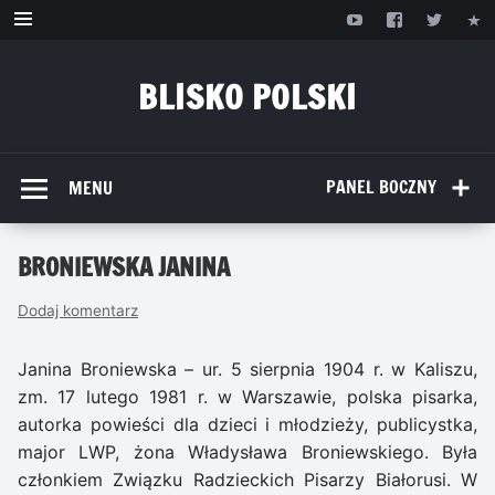
Przejdź
do
treści
BLISKO POLSKI
www.bliskopolski.pl
PANEL BOCZNY
MENU
BRONIEWSKA JANINA
Dodaj komentarz
Janina Broniewska – ur. 5 sierpnia 1904 r. w Kaliszu,
zm. 17 lutego 1981 r. w Warszawie, polska pisarka,
autorka powieści dla dzieci i młodzieży, publicystka,
major LWP, żona Władysława Broniewskiego. Była
członkiem Związku Radzieckich Pisarzy Białorusi. W