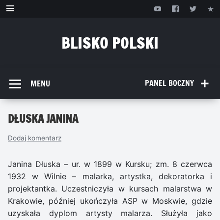
Przejdź
do
treści
BLISKO POLSKI
www.bliskopolski.pl
PANEL BOCZNY
MENU
DŁUSKA JANINA
Dodaj komentarz
Janina Dłuska – ur. w 1899 w Kursku; zm. 8 czerwca
1932 w Wilnie – malarka, artystka, dekoratorka i
projektantka. Uczestniczyła w kursach malarstwa w
Krakowie, później ukończyła ASP w Moskwie, gdzie
uzyskała dyplom artysty malarza. Służyła jako