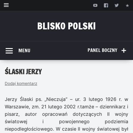
Przejdź
do
treści
BLISKO POLSKI
www.bliskopolski.pl
PANEL BOCZNY
MENU
ŚLASKI JERZY
Dodaj komentarz
Jerzy Ślaski ps. „Nieczuja” – ur. 3 lutego 1926 r. w
Warszawie, zm. 21 lutego 2002 r.tamże – dziennikarz i
pisarz, autor opracowań dotyczących II wojny
światowej i powojennego podziemia
niepodległościowego. W czasie II wojny światowej był