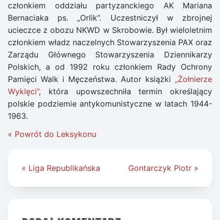
członkiem oddziału partyzanckiego AK Mariana
Bernaciaka ps. „Orlik”. Uczestniczył w zbrojnej
ucieczce z obozu NKWD w Skrobowie. Był wieloletnim
członkiem władz naczelnych Stowarzyszenia PAX oraz
Zarządu Głównego Stowarzyszenia Dziennikarzy
Polskich, a od 1992 roku członkiem Rady Ochrony
Pamięci Walk i Męczeństwa. Autor książki
„Żołnierze
Wyklęci”
, która upowszechniła termin określający
polskie podziemie antykomunistyczne w latach 1944-
1963.
« Powrót do Leksykonu
Nawigacja
« Liga Republikańska
Gontarczyk Piotr »
wpisu