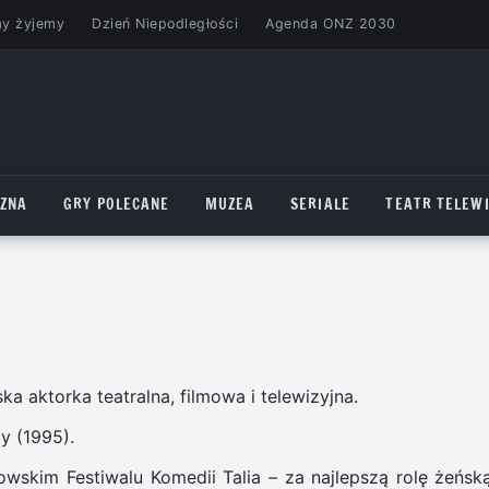
my żyjemy
Dzień Niepodległości
Agenda ONZ 2030
CZNA
GRY POLECANE
MUZEA
SERIALE
TEATR TELEWI
ka aktorka teatralna, filmowa i telewizyjna.
y (1995).
wskim Festiwalu Komedii Talia – za najlepszą rolę żeńsk