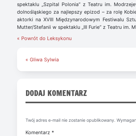
spektaklu „Szpital Polonia” z Teatru im. Modrz
dolnośląskiego za najlepszy epizod – za rolę Kobi
aktorki na XVIII Międzynarodowym Festiwalu Szt
Mutter/Stefanii w spektaklu „III Furie” z Teatru im.
« Powrót do Leksykonu
Nawigacja
« Gliwa Sylwia
wpisu
DODAJ KOMENTARZ
Twój adres e-mail nie zostanie opublikowany.
Wymagane
Komentarz
*