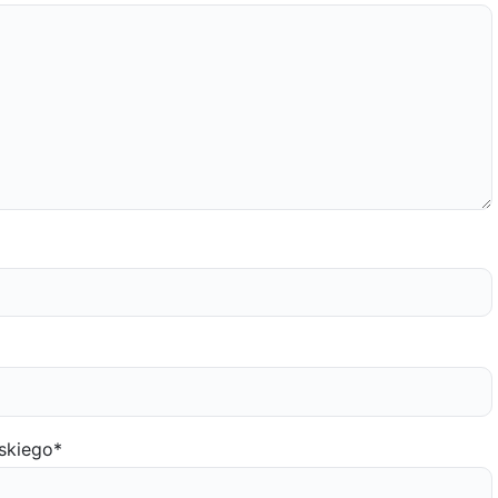
skiego
*