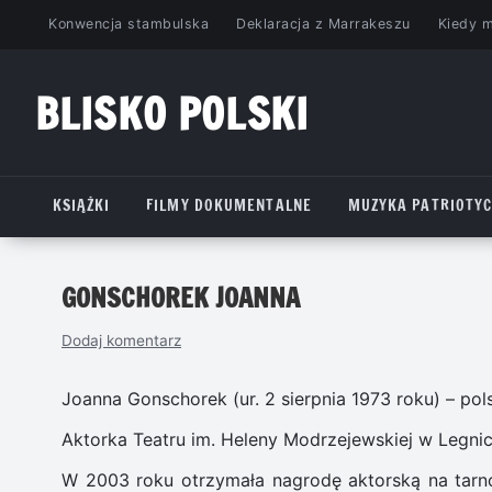
Przejdź
Konwencja stambulska
Deklaracja z Marrakeszu
Kiedy 
do
treści
BLISKO POLSKI
www.bliskopolski.pl
KSIĄŻKI
FILMY DOKUMENTALNE
MUZYKA PATRIOTY
GONSCHOREK JOANNA
Dodaj komentarz
Joanna Gonschorek (ur. 2 sierpnia 1973 roku) – pols
Aktorka Teatru im. Heleny Modrzejewskiej w Legnic
W 2003 roku otrzymała nagrodę aktorską na tarno