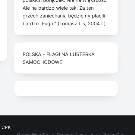
polskich bolączek. Nie na większość.
Ale na bardzo wiele tak. Za ten
grzech zaniechania będziemy płacili
bardzo długo." (Tomasz Lis, 2004 r.)
POLSKA - FLAGI NA LUSTERKA
SAMOCHODOWE
CPK
Motyw WordPress: Dynamic News, autor: ThemeZee.