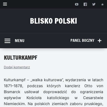
Przejdź
do
treści
BLISKO POLSKI
www.bliskopolski.pl
PANEL BOCZNY
MENU
KULTURKAMPF
Dodaj komentarz
Kulturkampf – „walka kulturowa”, wydarzenia w latach
1871–1878, podczas których kanclerz Otto von
Bismarck usiłował doprowadzić do ograniczenia
wpływów Kościoła katolickiego w Cesarstwie
Niemieckim. Na polskich ziemiach zaboru pruskiego,