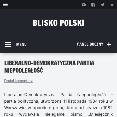
Przejdź
do
treści
BLISKO POLSKI
www.bliskopolski.pl
PANEL BOCZNY
MENU
LIBERALNO-DEMOKRATYCZNA PARTIA
NIEPODLEGŁOŚĆ
Dodaj komentarz
Liberalno-Demokratyczna Partia Niepodległość –
partia polityczna, utworzona 11 listopada 1984 roku w
Warszawie, w oparciu o grupę, która od stycznia 1982
roku wydawała nielegalne pismo „Miesięcznik