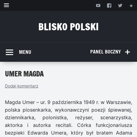
Przejdź
do
treści
BLISKO POLSKI
www.bliskopolski.pl
PANEL BOCZNY
MENU
UMER MAGDA
Dodaj komentarz
Magda Umer – ur. 9 października 1949 r. w Warszawie,
polska piosenkarka, wykonawczyni poezji śpiewanej,
dziennikarka, polonistka, reżyser, scenarzystka,
aktorka i autorka recitali. Córka funkcjonariusza
bezpieki Edwarda Umera, który był bratem Adama