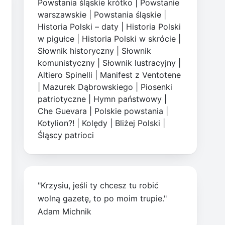
Powstania śląskie krótko
|
Powstanie
warszawskie
|
Powstania śląskie
|
Historia Polski – daty
|
Historia Polski
w pigułce
|
Historia Polski w skrócie
|
Słownik historyczny
|
Słownik
komunistyczny
|
Słownik lustracyjny
|
Altiero Spinelli
|
Manifest z Ventotene
|
Mazurek Dąbrowskiego
|
Piosenki
patriotyczne
|
Hymn państwowy
|
Che Guevara
|
Polskie powstania
|
Kotylion?!
|
Kolędy
|
Bliżej Polski
|
Śląscy patrioci
"Krzysiu, jeśli ty chcesz tu robić
wolną gazetę, to po moim trupie."
Adam Michnik