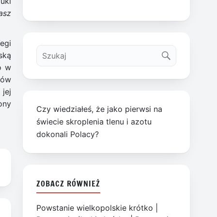
uki
asz
egi
ską
o w
mów
jej
ony
Czy wiedziałeś, że jako pierwsi na
świecie skroplenia tlenu i azotu
dokonali Polacy?
ZOBACZ RÓWNIEŻ
Powstanie wielkopolskie krótko
|