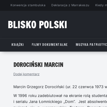
Przejdź
Konwencja stambulska
Deklaracja z Marrakeszu
Kiedy 
do
treści
BLISKO POLSKI
www.bliskopolski.pl
KSIĄŻKI
FILMY DOKUMENTALNE
MUZYKA PATRIOTY
DOROCIŃSKI MARCIN
Dodaj komentarz
Marcin Grzegorz Dorociński (ur. 22 czerwca 1973 w M
W 1996 roku zadebiutował na ekranie rolą student
i serialu Jana Łomnickiego „Dom”. Jest absolwent