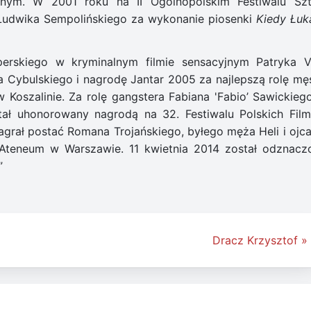
nym. W 2001 roku na II Ogólnopolskim Festiwalu Szt
 Ludwika Sempolińskiego za wykonanie piosenki
Kiedy Łuk
perskiego w kryminalnym filmie sensacyjnym Patryka V
a Cybulskiego i nagrodę Jantar 2005 za najlepszą rolę mę
 Koszalinie. Za rolę gangstera Fabiana 'Fabio’ Sawickieg
stał uhonorowany nagrodą na 32. Festiwalu Polskich Fil
grał postać Romana Trojańskiego, byłego męża Heli i ojca 
 Ateneum w Warszawie. 11 kwietnia 2014 został odznacz
”
Dracz Krzysztof »