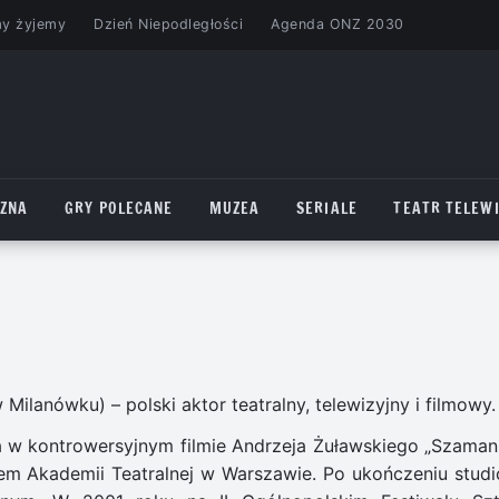
my żyjemy
Dzień Niepodległości
Agenda ONZ 2030
CZNA
GRY POLECANE
MUZEA
SERIALE
TEATR TELEWI
ilanówku) – polski aktor teatralny, telewizyjny i filmowy.
a w kontrowersyjnym filmie Andrzeja Żuławskiego „Szaman
em Akademii Teatralnej w Warszawie. Po ukończeniu studi