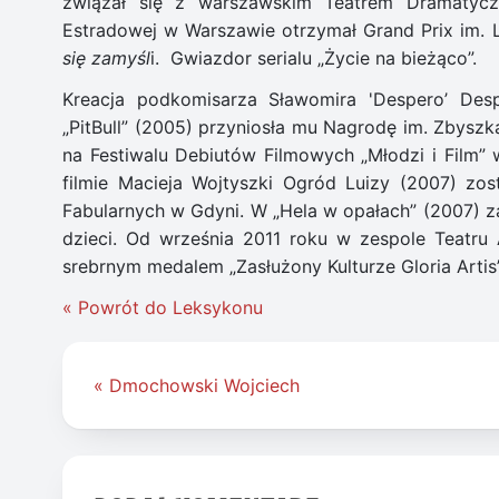
związał się z warszawskim Teatrem Dramatycz
Estradowej w Warszawie otrzymał Grand Prix im.
się zamyśl
i. Gwiazdor serialu „Życie na bieżąco”.
Kreacja podkomisarza Sławomira 'Despero’ Des
„PitBull” (2005) przyniosła mu Nagrodę im. Zbyszk
na Festiwalu Debiutów Filmowych „Młodzi i Film” w
filmie Macieja Wojtyszki Ogród Luizy (2007) zo
Fabularnych w Gdyni. W „Hela w opałach” (2007) za
dzieci. Od września 2011 roku w zespole Teatru
srebrnym medalem „Zasłużony Kulturze Gloria Artis
« Powrót do Leksykonu
Nawigacja
« Dmochowski Wojciech
wpisu