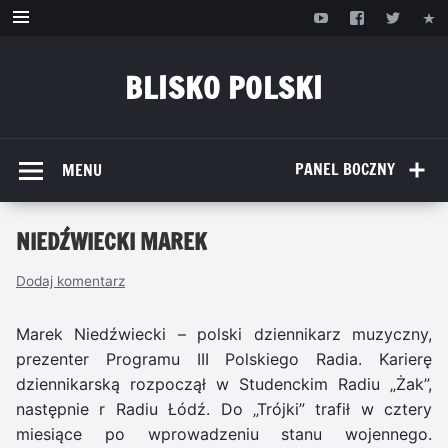
Przejdź
do
treści
BLISKO POLSKI
www.bliskopolski.pl
PANEL BOCZNY
MENU
NIEDŹWIECKI MAREK
Dodaj komentarz
Marek Niedźwiecki – polski dziennikarz muzyczny,
prezenter Programu III Polskiego Radia. Karierę
dziennikarską rozpoczął w Studenckim Radiu „Żak”,
następnie r Radiu Łódź. Do „Trójki” trafił w cztery
miesiące po wprowadzeniu stanu wojennego.