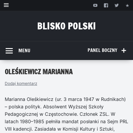
Przejdź
do
treści
BLISKO POLSKI
www.bliskopolski.pl
PANEL BOCZNY
MENU
OLEŚKIEWICZ MARIANNA
Dodaj komentarz
Marianna Oleśkiewicz (ur. 3 marca 1947 w Rudnikach)
– polska polityk. Absolwent Wyższej Szkoły
Pedagogicznej w Częstochowie. Członek ZSL. W
latach 1980–1985 pełniła mandat posłanki na Sejm PRL
VIII kadencji. Zasiadała w Komisji Kultury i Sztuki,