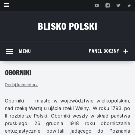
Przejdź
do
treści
BLISKO POLSKI
www.bliskopolski.pl
PANEL BOCZNY
MENU
OBORNIKI
Dodaj komentarz
Oborniki – miasto w województwie wielkopolskim,
nad rzeką Wartą u ujścia rzeki Wełny. W roku 1793, po
II rozbiorze Polski, Oborniki weszły w skład państwa
pruskiego. 26 grudnia 1918 roku oborniczanie
entuzjastycznie powitali jadącego do Poznania