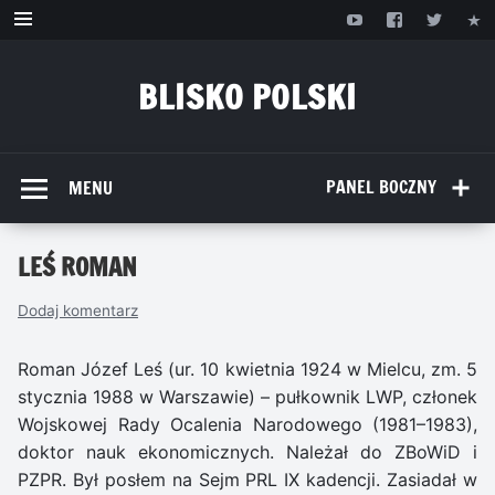
Przejdź
do
treści
BLISKO POLSKI
www.bliskopolski.pl
PANEL BOCZNY
MENU
LEŚ ROMAN
Dodaj komentarz
Roman Józef Leś (ur. 10 kwietnia 1924 w Mielcu, zm. 5
stycznia 1988 w Warszawie) – pułkownik LWP, członek
Wojskowej Rady Ocalenia Narodowego (1981–1983),
doktor nauk ekonomicznych. Należał do ZBoWiD i
PZPR. Był posłem na Sejm PRL IX kadencji. Zasiadał w