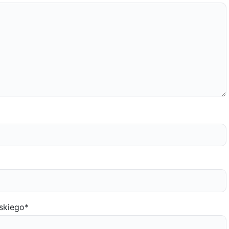
skiego
*