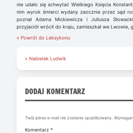
nie udało się schwytać Wielkiego Księcia Konstan
nim wyrok śmierci wydany zaocznie przez sąd ros
poznał Adama Mickiewicza i Juliusza Słowac
przyjaciół wrócił do kraju, zamieszkał we Lwowie, 
« Powrót do Leksykonu
Nawigacja
« Nabielak Ludwik
wpisu
DODAJ KOMENTARZ
Twój adres e-mail nie zostanie opublikowany.
Wymagane
Komentarz
*