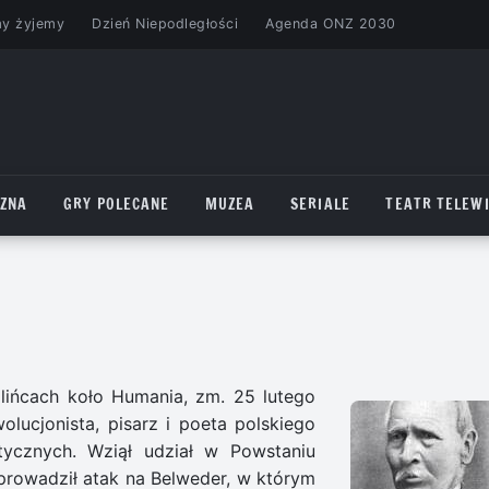
my żyjemy
Dzień Niepodległości
Agenda ONZ 2030
CZNA
GRY POLECANE
MUZEA
SERIALE
TEATR TELEWI
Ilińcach koło Humania, zm. 25 lutego
olucjonista, pisarz i poeta polskiego
tycznych. Wziął udział w Powstaniu
rowadził atak na Belweder, w którym