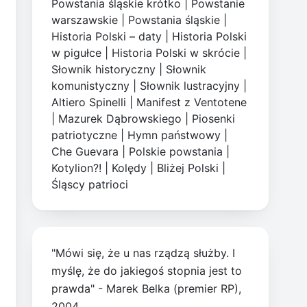
Powstania śląskie krótko
|
Powstanie
warszawskie
|
Powstania śląskie
|
Historia Polski – daty
|
Historia Polski
w pigułce
|
Historia Polski w skrócie
|
Słownik historyczny
|
Słownik
komunistyczny
|
Słownik lustracyjny
|
Altiero Spinelli
|
Manifest z Ventotene
|
Mazurek Dąbrowskiego
|
Piosenki
patriotyczne
|
Hymn państwowy
|
Che Guevara
|
Polskie powstania
|
Kotylion?!
|
Kolędy
|
Bliżej Polski
|
Śląscy patrioci
"Mówi się, że u nas rządzą służby. I
myślę, że do jakiegoś stopnia jest to
prawda" - Marek Belka (premier RP),
2004