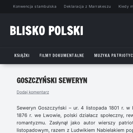
Przejdź
Konwencja stambulska
Deklaracja z Marrakeszu
Kiedy 
do
treści
BLISKO POLSKI
www.bliskopolski.pl
KSIĄŻKI
FILMY DOKUMENTALNE
MUZYKA PATRIOTY
GOSZCZYŃSKI SEWERYN
Dodaj komentarz
Seweryn Goszczyński – ur. 4 listopada 1801 r. w 
1876 r. we Lwowie, polski działacz społeczny, rew
romantyzmu. Zasłynął jako autor wierszy patrio
listopadowym, razem z Ludwikiem Nabielakiem pop