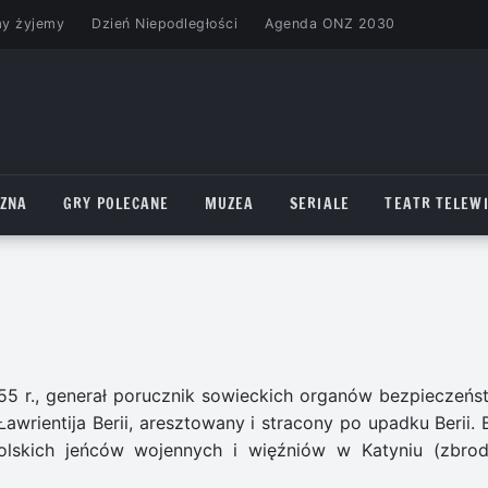
my żyjemy
Dzień Niepodległości
Agenda ONZ 2030
CZNA
GRY POLECANE
MUZEA
SERIALE
TEATR TELEWI
1955 r., generał porucznik sowieckich organów bezpieczeńs
wrientija Berii, aresztowany i stracony po upadku Berii. B
lskich jeńców wojennych i więźniów w Katyniu (zbrod