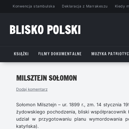
Przejdź
Konwencja stambulska
Deklaracja z Marrakeszu
Kiedy 
do
treści
BLISKO POLSKI
www.bliskopolski.pl
KSIĄŻKI
FILMY DOKUMENTALNE
MUZYKA PATRIOTY
MILSZTEJN SOŁOMON
Dodaj komentarz
Sołomon Milsztejn – ur. 1899 r., zm. 14 stycznia 
żydowskiego pochodzenia, bliski współpracownik Ła
udział w przygotowaniu planu wymordowania po
katyńska).