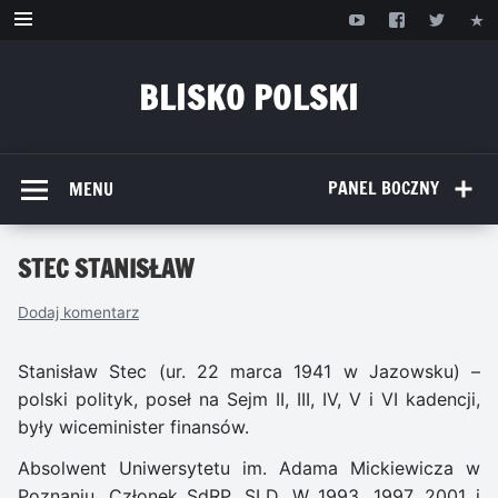
Przejdź
do
treści
BLISKO POLSKI
www.bliskopolski.pl
PANEL BOCZNY
MENU
STEC STANISŁAW
Dodaj komentarz
Stanisław Stec (ur. 22 marca 1941 w Jazowsku) –
polski polityk, poseł na Sejm II, III, IV, V i VI kadencji,
były wiceminister finansów.
Absolwent Uniwersytetu im. Adama Mickiewicza w
Poznaniu. Członek SdRP, SLD. W 1993, 1997, 2001 i