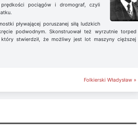
prędkości pociągów i dromograf, czyli
atku.
stki pływającej poruszanej siłą ludzkich
kręcie podwodnym. Skonstruował też wyrzutnie torped
tóry stwierdził, że możliwy jest lot maszyny cięższej
Folkierski Władysław »