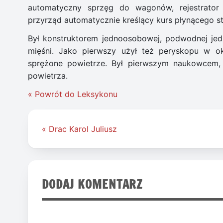
automatyczny sprzęg do wagonów, rejestrator 
przyrząd automatycznie kreślący kurs płynącego st
Był konstruktorem jednoosobowej, podwodnej jedno
mięśni. Jako pierwszy użył też peryskopu w o
sprężone powietrze. Był pierwszym naukowcem, k
powietrza.
« Powrót do Leksykonu
Nawigacja
« Drac Karol Juliusz
wpisu
DODAJ KOMENTARZ