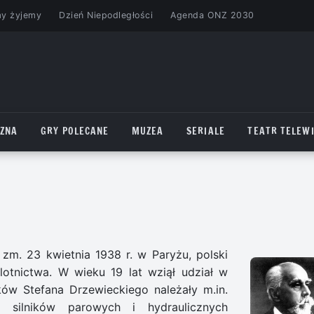
my żyjemy
Dzień Niepodległości
Agenda ONZ 2030
CZNA
GRY POLECANE
MUZEA
SERIALE
TEATR TELEWI
 zm. 23 kwietnia 1938 r. w Paryżu, polski
 lotnictwa. W wieku 19 lat wziął udział w
ów Stefana Drzewieckiego należały m.in.
r silników parowych i hydraulicznych