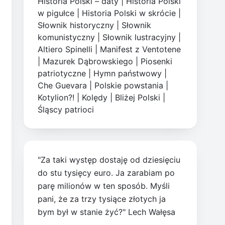
Historia Polski – daty
|
Historia Polski
w pigułce
|
Historia Polski w skrócie
|
Słownik historyczny
|
Słownik
komunistyczny
|
Słownik lustracyjny
|
Altiero Spinelli
|
Manifest z Ventotene
|
Mazurek Dąbrowskiego
|
Piosenki
patriotyczne
|
Hymn państwowy
|
Che Guevara
|
Polskie powstania
|
Kotylion?!
|
Kolędy
|
Bliżej Polski
|
Śląscy patrioci
"Za taki występ dostaję od dziesięciu
do stu tysięcy euro. Ja zarabiam po
parę milionów w ten sposób. Myśli
pani, że za trzy tysiące złotych ja
bym był w stanie żyć?" Lech Wałęsa