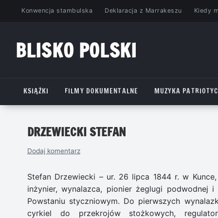
Przejdź
Konwencja stambulska
Deklaracja z Marrakeszu
Kiedy 
do
treści
BLISKO POLSKI
www.bliskopolski.pl
KSIĄŻKI
FILMY DOKUMENTALNE
MUZYKA PATRIOTY
DRZEWIECKI STEFAN
Dodaj komentarz
Stefan Drzewiecki – ur. 26 lipca 1844 r. w Kunce,
inżynier, wynalazca, pionier żeglugi podwodnej i
Powstaniu styczniowym. Do pierwszych wynalazk
cyrkiel do przekrojów stożkowych, regulato