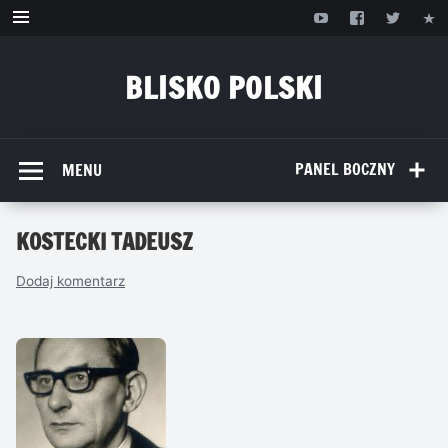
Przejdź
do
treści
BLISKO POLSKI
www.bliskopolski.pl
PANEL BOCZNY
MENU
KOSTECKI TADEUSZ
Dodaj komentarz