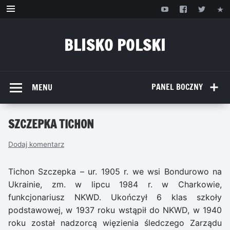
Przejdź
do
treści
BLISKO POLSKI
www.bliskopolski.pl
PANEL BOCZNY
MENU
SZCZEPKA TICHON
Dodaj komentarz
Tichon Szczepka – ur. 1905 r. we wsi Bondurowo na
Ukrainie, zm. w lipcu 1984 r. w Charkowie,
funkcjonariusz NKWD. Ukończył 6 klas szkoły
podstawowej, w 1937 roku wstąpił do NKWD, w 1940
roku został nadzorcą więzienia śledczego Zarządu