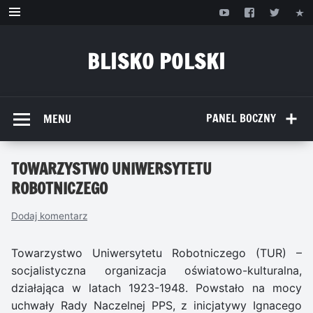
Przejdź
do
treści
BLISKO POLSKI
www.bliskopolski.pl
PANEL BOCZNY
MENU
TOWARZYSTWO UNIWERSYTETU
ROBOTNICZEGO
Dodaj komentarz
Towarzystwo Uniwersytetu Robotniczego (TUR) –
socjalistyczna organizacja oświatowo-kulturalna,
działająca w latach 1923-1948. Powstało na mocy
uchwały Rady Naczelnej PPS, z inicjatywy Ignacego