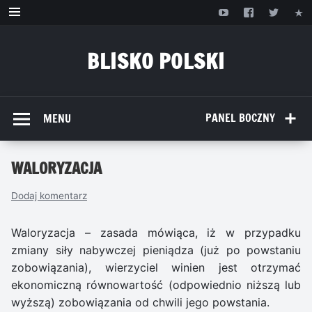
Przejdź
do
treści
BLISKO POLSKI
www.bliskopolski.pl
PANEL BOCZNY
MENU
WALORYZACJA
Dodaj komentarz
Waloryzacja – zasada mówiąca, iż w przypadku
zmiany siły nabywczej pieniądza (już po powstaniu
zobowiązania), wierzyciel winien jest otrzymać
ekonomiczną równowartość (odpowiednio niższą lub
wyższą) zobowiązania od chwili jego powstania.