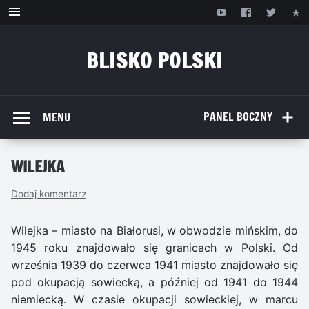
Przejdź
do
treści
BLISKO POLSKI
www.bliskopolski.pl
PANEL BOCZNY
MENU
WILEJKA
Dodaj komentarz
Wilejka – miasto na Białorusi, w obwodzie mińskim, do
1945 roku znajdowało się granicach w Polski. Od
września 1939 do czerwca 1941 miasto znajdowało się
pod okupacją sowiecką, a później od 1941 do 1944
niemiecką. W czasie okupacji sowieckiej, w marcu