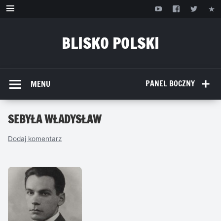
Przejdź
do
treści
BLISKO POLSKI
www.bliskopolski.pl
PANEL BOCZNY
MENU
SEBYŁA WŁADYSŁAW
Dodaj komentarz