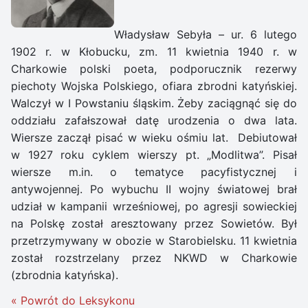
Władysław Sebyła – ur. 6 lutego
1902 r. w Kłobucku, zm. 11 kwietnia 1940 r. w
Charkowie polski poeta, podporucznik rezerwy
piechoty Wojska Polskiego, ofiara zbrodni katyńskiej.
Walczył w I Powstaniu śląskim. Żeby zaciągnąć się do
oddziału zafałszował datę urodzenia o dwa lata.
Wiersze zaczął pisać w wieku ośmiu lat. Debiutował
w 1927 roku cyklem wierszy pt. „Modlitwa”. Pisał
wiersze m.in. o tematyce pacyfistycznej i
antywojennej. Po wybuchu II wojny światowej brał
udział w kampanii wrześniowej, po agresji sowieckiej
na Polskę został aresztowany przez Sowietów. Był
przetrzymywany w obozie w Starobielsku. 11 kwietnia
został rozstrzelany przez NKWD w Charkowie
(zbrodnia katyńska).
« Powrót do Leksykonu