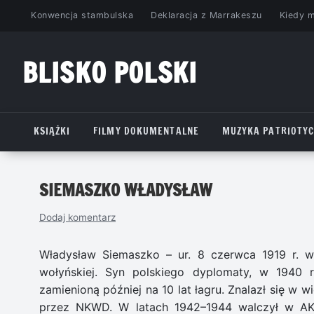
Przejdź
Konwencja stambulska
Deklaracja z Marrakeszu
Kiedy 
do
treści
BLISKO POLSKI
www.bliskopolski.pl
KSIĄŻKI
FILMY DOKUMENTALNE
MUZYKA PATRIOTY
SIEMASZKO WŁADYSŁAW
Dodaj komentarz
Władysław Siemaszko – ur. 8 czerwca 1919 r. w 
wołyńskiej. Syn polskiego dyplomaty, w 1940 
zamienioną później na 10 lat łagru. Znalazł się w
przez NKWD. W latach 1942–1944 walczył w AK j