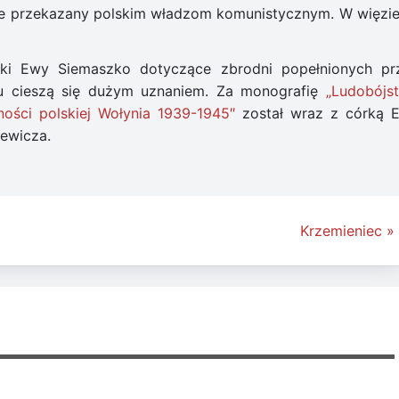
ie przekazany polskim władzom komunistycznym. W więzie
rki Ewy Siemaszko dotyczące zbrodni popełnionych pr
iu cieszą się dużym uznaniem. Za monografię
„Ludobójs
ności polskiej Wołynia 1939-1945″
został wraz z córką 
ewicza.
Krzemieniec »