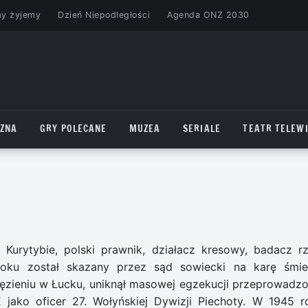
my żyjemy
Dzień Niepodległości
Agenda ONZ 2030
CZNA
GRY POLECANE
MUZEA
SERIALE
TEATR TELEWI
Kurytybie, polski prawnik, działacz kresowy, badacz rz
roku został skazany przez sąd sowiecki na karę śmier
 więzieniu w Łucku, uniknął masowej egzekucji przeprowadzo
ako oficer 27. Wołyńskiej Dywizji Piechoty. W 1945 r