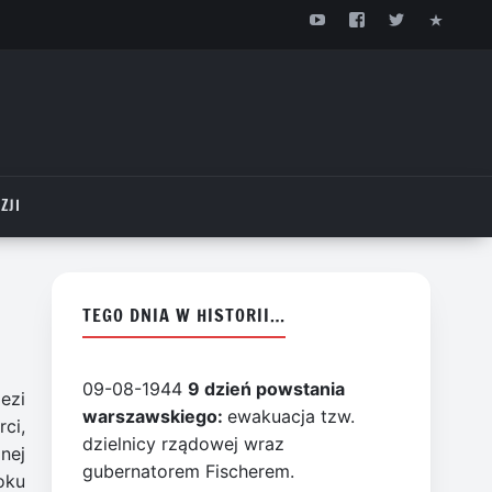
ZJI
TEGO DNIA W HISTORII…
09-08-1944
9 dzień powstania
ezi
warszawskiego:
ewakuacja tzw.
ci,
dzielnicy rządowej wraz
nej
gubernatorem Fischerem.
oku