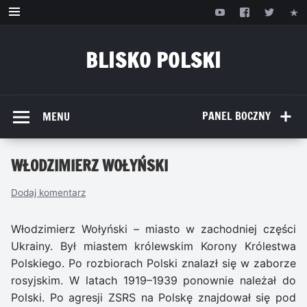
Przejdź
do
treści
BLISKO POLSKI
www.bliskopolski.pl
PANEL BOCZNY
MENU
WŁODZIMIERZ WOŁYŃSKI
Dodaj komentarz
Włodzimierz Wołyński – miasto w zachodniej części
Ukrainy. Był miastem królewskim Korony Królestwa
Polskiego. Po rozbiorach Polski znalazł się w zaborze
rosyjskim. W latach 1919–1939 ponownie należał do
Polski. Po agresji ZSRS na Polskę znajdował się pod