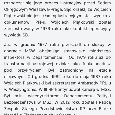
rozpoczął się jego proces lustracyjny przed Sądem
Okręgowym Warszawa-Praga. Sąd orzekł, że Wojciech
Piątkowski nie jest kłamcą lustracyjnym. Jak wynika z
dokumentów IPN-u, Wojciech Piątkowski został
zarejestrowany w 1976 roku jako kontakt operacyjny
wywiadu SB.
Już w grudniu 1977 roku przeszedł do służby w
aparacie MSW, obejmując stanowisko młodszego
inspektora w Departamencie I. Od 1979 roku aż do
transformacji ustrojowej działał jako funkcjonariusz
pod przykryciem. Był zatrudniony na etacie
niejawnym. Od grudnia 1982 roku do maja 1987 roku
Wojciech Piątkowski był sekretarzem Ambasady PRL-u
w Waszyngtonie. W III RP kontynuował karierę w MSZ.
Był m.in. wicedyrektorem Departamentu Polityki
Bezpieczeństwa w MSZ. W 2012 roku został I Radcą
Zespołu Stałego Przedstawicielstwa RP przy Biurze
Narodów Zjednoczonych w Genewie.