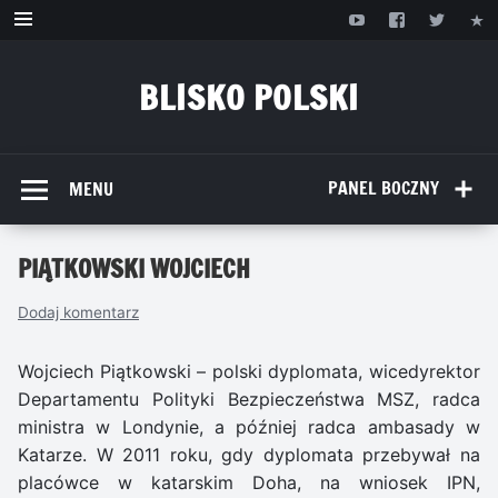
Przejdź
do
treści
BLISKO POLSKI
www.bliskopolski.pl
PANEL BOCZNY
MENU
PIĄTKOWSKI WOJCIECH
Dodaj komentarz
Wojciech Piątkowski – polski dyplomata, wicedyrektor
Departamentu Polityki Bezpieczeństwa MSZ, radca
ministra w Londynie, a później radca ambasady w
Katarze. W 2011 roku, gdy dyplomata przebywał na
placówce w katarskim Doha, na wniosek IPN,