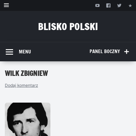
Przejdź
do
treści
BLISKO POLSKI
www.bliskopolski.pl
PANEL BOCZNY
MENU
WILK ZBIGNIEW
Dodaj komentarz