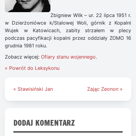
Zbigniew Wilk – ur. 22 lipca 1951 r.
w Dzierżoniówce k/Stalowej Woli, górnik z Kopalni
Wujek w Katowicach, zabity strzałem w plecy
podczas pacyfikacji kopalni przez oddziały ZOMO 16
grudnia 1981 roku.
Zobacz więcej:
Ofiary stanu wojennego
.
« Powrót do Leksykonu
Nawigacja
« Stawisiński Jan
Zając Zeonon »
wpisu
DODAJ KOMENTARZ