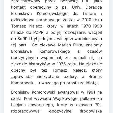
zarejestrowany przez bezpiekę PRL jako
kontakt operacyjny o ps. Univ. Doradcą
Bronisława Komorowskiego ds. historii i
dziedzictwa narodowego został w 2010 roku
Tomasz Nałęcz, który w latach 1970-1990
należał do PZPR, a po jej rozwiązaniu wstąpił
do SdRP i był jednym z wiceprzewodniczących
tej partii. Co ciekawe Marian Piłka, znajomy
Bronisława Komorowskiego z czasów
opozycyjnych wspominał, że poznali się na
zjeździe historyków w 1975 roku. Na zjeździe
obecny był też Tomasz Nałęcz, który
„opowiadał niesłychane bzdury, a Bronek
Komorowski… uważał go po prostu za idiotę”.
Bronisław Komorowski awansował w 1991 na
szefa Kontrwywiadu Wojskowego pułkownika
Lucjana Jaworskiego, który w czasach PRL
rozpracowywał opozycyjne środowiska