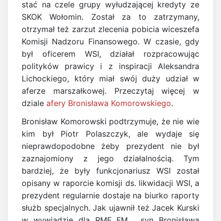
stać na czele grupy wyłudzającej kredyty ze
SKOK Wołomin. Został za to zatrzymany,
otrzymał też zarzut zlecenia pobicia wiceszefa
Komisji Nadzoru Finansowego. W czasie, gdy
był oficerem WSI, działał rozpracowując
polityków prawicy i z inspiracji Aleksandra
Lichockiego, który miał swój duży udział w
aferze marszałkowej. Przeczytaj więcej w
dziale
afery Bronisława Komorowskiego
.
Bronisław Komorowski podtrzymuje, że nie wie
kim był Piotr Polaszczyk, ale wydaje się
nieprawdopodobne żeby prezydent nie był
zaznajomiony z jego działalnością. Tym
bardziej, że były funkcjonariusz WSI został
opisany w raporcie komisji ds. likwidacji WSI, a
prezydent regularnie dostaje na biurko raporty
służb specjalnych. Jak ujawnił też Jacek Kurski
w wywiadzie dla RMF FM, syn Bronisława