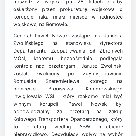
odszedł z wojska po 26 latach służby
oskarżony przez prokuraturę wojskową o
korupcję, jaka miała miejsce w jednostce
wojskowej na Bemowie.
Generał Paweł Nowak zastąpił płk Janusza
Zwolińskiego na stanowisku dyrektora
Departamentu Zaopatrywania Sił Zbrojnych
MON, któremu bezpośrednio podlegała
kontrola nad przetargami. Janusz Zwoliński
został zwolniony po zdymisjonowaniu
Romualda Szeremietiewa, którego na
polecenie Bronisława Komorowskiego
inwigilowało WSI i który rzekomo miał być
winnym korupcji. Paweł Nowak był
odpowiedzialny za przetarg na zakup
Kołowego Transportera Opancerzonego, który
to przetarg według ABW przebiegał
nieprawidłowo. Decydujący wpływ na wybór