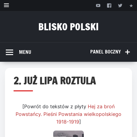
Przejdź
do
treści
BLISKO POLSKI
www.bliskopolski.pl
PANEL BOCZNY
MENU
2. JUŻ LIPA ROZTULA
[Powrót do tekstów z płyty
Hej za broń
Powstańcy. Pieśni Powstania wielkopolskiego
1918-1919
]