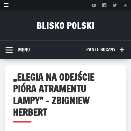
Przejdź
do
treści
BLISKO POLSKI
www.bliskopolski.pl
PANEL BOCZNY
MENU
„ELEGIA NA ODEJŚCIE
PIÓRA ATRAMENTU
LAMPY” – ZBIGNIEW
HERBERT