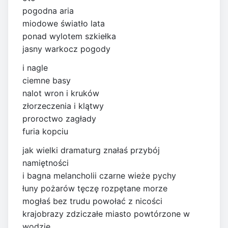
pogodna aria
miodowe światło lata
ponad wylotem szkiełka
jasny warkocz pogody
i nagle
ciemne basy
nalot wron i kruków
złorzeczenia i klątwy
proroctwo zagłady
furia kopciu
jak wielki dramaturg znałaś przybój
namiętności
i bagna melancholii czarne wieże pychy
łuny pożarów tęczę rozpętane morze
mogłaś bez trudu powołać z nicości
krajobrazy zdziczałe miasto powtórzone w
wodzie