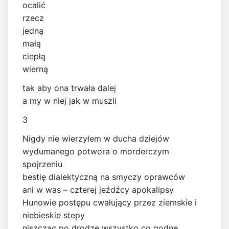
ocalić
rzecz
jedną
małą
ciepłą
wierną
tak aby ona trwała dalej
a my w niej jak w muszli
3
Nigdy nie wierzyłem w ducha dziejów
wydumanego potwora o morderczym
spojrzeniu
bestię dialektyczną na smyczy oprawców
ani w was – czterej jeźdźcy apokalipsy
Hunowie postępu cwałujący przez ziemskie i
niebieskie stepy
niszcząc po drodze wszystko co godne