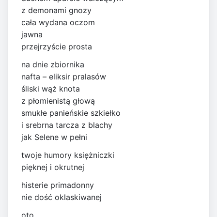
z demonami gnozy
cała wydana oczom
jawna
przejrzyście prosta
na dnie zbiornika
nafta – eliksir pralasów
śliski wąż knota
z płomienistą głową
smukłe panieńskie szkiełko
i srebrna tarcza z blachy
jak Selene w pełni
twoje humory księżniczki
pięknej i okrutnej
histerie primadonny
nie dość oklaskiwanej
oto