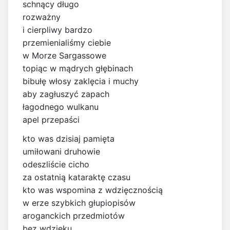
schnący długo
rozważny
i cierpliwy bardzo
przemienialiśmy ciebie
w Morze Sargassowe
topiąc w mądrych głębinach
bibułę włosy zaklęcia i muchy
aby zagłuszyć zapach
łagodnego wulkanu
apel przepaści
kto was dzisiaj pamięta
umiłowani druhowie
odeszliście cicho
za ostatnią kataraktę czasu
kto was wspomina z wdzięcznością
w erze szybkich głupiopisów
aroganckich przedmiotów
bez wdzięku