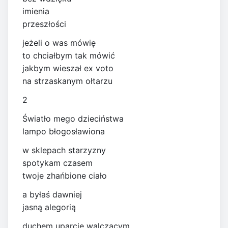
imienia
przeszłości
jeżeli o was mówię
to chciałbym tak mówić
jakbym wieszał ex voto
na strzaskanym ołtarzu
2
Światło mego dzieciństwa
lampo błogosławiona
w sklepach starzyzny
spotykam czasem
twoje zhańbione ciało
a byłaś dawniej
jasną alegorią
duchem uparcie walczącym