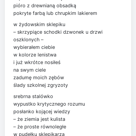
pióro z drewnianą obsadką
pokryte farbą lub chrupkim lakierem
w żydowskim sklepiku
– skrzypiące schodki dzwonek u drzwi
oszklonych –
wybierałem ciebie
w kolorze lenistwa
i już wkrótce nosiłeś
na swym ciele
zadumę moich zębów
ślady szkolnej zgryzoty
srebrna stalówko
wypustko krytycznego rozumu
posłanko kojącej wiedzy
– że ziemia jest kulista
– że proste równoległe
w pudełku sklepikarza