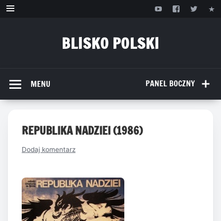
Przejdź
do
treści
BLISKO POLSKI
www.bliskopolski.pl
PANEL BOCZNY
MENU
REPUBLIKA NADZIEI (1986)
Dodaj komentarz