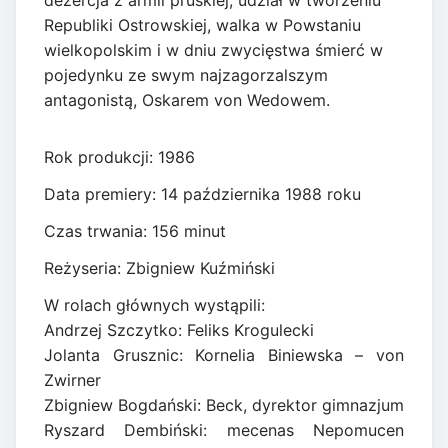
dezercja z armii pruskiej, udział w tworzeniu
Republiki Ostrowskiej, walka w Powstaniu
wielkopolskim i w dniu zwycięstwa śmierć w
pojedynku ze swym najzagorzalszym
antagonistą, Oskarem von Wedowem.
Rok produkcji: 1986
Data premiery: 14 października 1988 roku
Czas trwania: 156 minut
Reżyseria: Zbigniew Kuźmiński
W rolach głównych wystąpili:
Andrzej Szczytko: Feliks Krogulecki
Jolanta Grusznic: Kornelia Biniewska – von
Zwirner
Zbigniew Bogdański: Beck, dyrektor gimnazjum
Ryszard Dembiński: mecenas Nepomucen