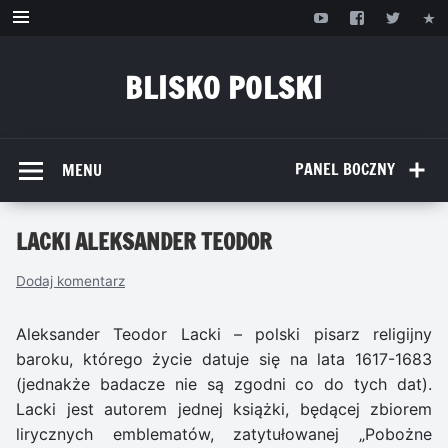
Przejdź
do
treści
BLISKO POLSKI
www.bliskopolski.pl
PANEL BOCZNY
MENU
LACKI ALEKSANDER TEODOR
Dodaj komentarz
Aleksander Teodor Lacki – polski pisarz religijny
baroku, którego życie datuje się na lata 1617-1683
(jednakże badacze nie są zgodni co do tych dat).
Lacki jest autorem jednej książki, będącej zbiorem
lirycznych emblematów, zatytułowanej „Pobożne