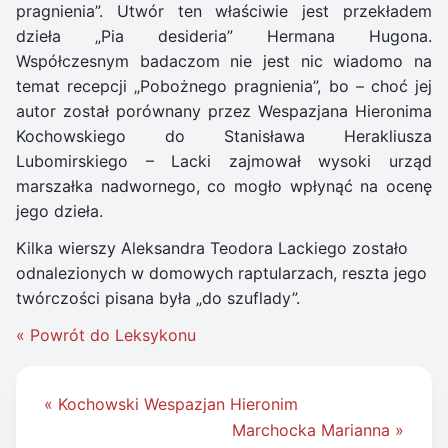
pragnienia”. Utwór ten właściwie jest przekładem
dzieła „Pia desideria” Hermana Hugona.
Współczesnym badaczom nie jest nic wiadomo na
temat recepcji „Pobożnego pragnienia”, bo – choć jej
autor został porównany przez Wespazjana Hieronima
Kochowskiego do Stanisława Herakliusza
Lubomirskiego – Lacki zajmował wysoki urząd
marszałka nadwornego, co mogło wpłynąć na ocenę
jego dzieła.
Kilka wierszy Aleksandra Teodora Lackiego zostało
odnalezionych w domowych raptularzach, reszta jego
twórczości pisana była „do szuflady”.
« Powrót do Leksykonu
Nawigacja
« Kochowski Wespazjan Hieronim
wpisu
Marchocka Marianna »