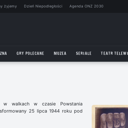
my żyjemy
Dzień Niepodległości
Agenda ONZ 2030
CZNA
GRY POLECANE
MUZEA
SERIALE
TEATR TELEWI
ał w walkach w czasie Powstania
 sformowany 25 lipca 1944 roku pod