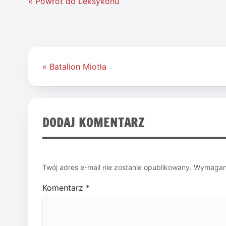
« Powrót do Leksykonu
Nawigacja
« Batalion Miotła
wpisu
DODAJ KOMENTARZ
Twój adres e-mail nie zostanie opublikowany.
Wymagane
Komentarz
*