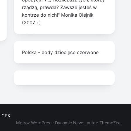
rządzą, prawda? Zawsze jesteś w
kontrze do nich!" Monika Olejnik
(2007 r.)
Polska - body dziecięce czerwone
CPK
Motyw WordPress: Dynamic News, autor: ThemeZee.