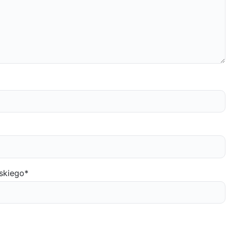
skiego
*