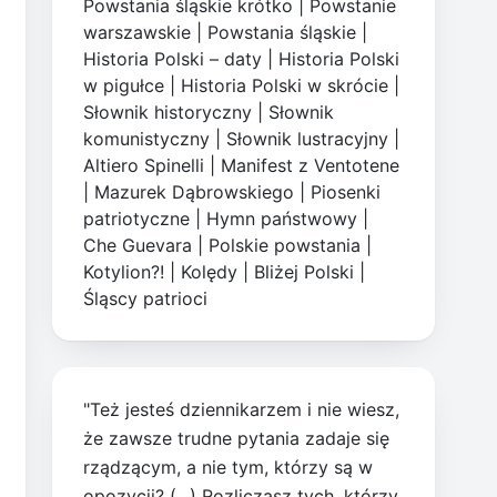
Powstania śląskie krótko
|
Powstanie
warszawskie
|
Powstania śląskie
|
Historia Polski – daty
|
Historia Polski
w pigułce
|
Historia Polski w skrócie
|
Słownik historyczny
|
Słownik
komunistyczny
|
Słownik lustracyjny
|
Altiero Spinelli
|
Manifest z Ventotene
|
Mazurek Dąbrowskiego
|
Piosenki
patriotyczne
|
Hymn państwowy
|
Che Guevara
|
Polskie powstania
|
Kotylion?!
|
Kolędy
|
Bliżej Polski
|
Śląscy patrioci
"Też jesteś dziennikarzem i nie wiesz,
że zawsze trudne pytania zadaje się
rządzącym, a nie tym, którzy są w
opozycji? (...) Rozliczasz tych, którzy