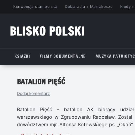
Przejdź
Konwencja stambulska
Deklaracja z Marrakeszu
Kiedy 
do
treści
BLISKO POLSKI
www.bliskopolski.pl
KSIĄŻKI
FILMY DOKUMENTALNE
MUZYKA PATRIOTY
BATALION PIĘŚĆ
Dodaj komentarz
Batalion Pięść – batalion AK biorący udzi
warszawskiego w Zgrupowaniu Radosław. Został
dowództwem mjr. Alfonsa Kotowskiego ps. „Okoń”.