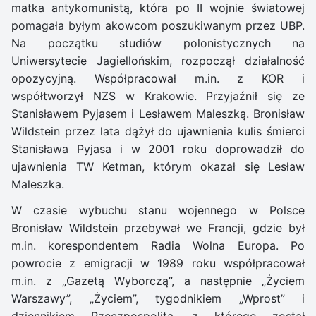
matka antykomunistą, która po II wojnie światowej
pomagała byłym akowcom poszukiwanym przez UBP.
Na początku studiów polonistycznych na
Uniwersytecie Jagiellońskim, rozpoczął działalność
opozycyjną. Współpracował m.in. z KOR i
współtworzył NZS w Krakowie. Przyjaźnił się ze
Stanisławem Pyjasem i Lesławem Maleszką. Bronisław
Wildstein przez lata dążył do ujawnienia kulis śmierci
Stanisława Pyjasa i w 2001 roku doprowadził do
ujawnienia TW Ketman, którym okazał się Lesław
Maleszka.
W czasie wybuchu stanu wojennego w Polsce
Bronisław Wildstein przebywał we Francji, gdzie był
m.in. korespondentem Radia Wolna Europa. Po
powrocie z emigracji w 1989 roku współpracował
m.in. z „Gazetą Wyborczą”, a następnie „Życiem
Warszawy”, „Życiem”, tygodnikiem „Wprost” i
dziennikiem Rzeczpospolita, z którego został