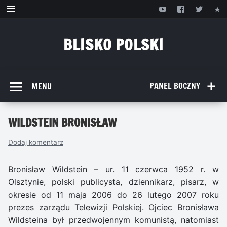
Przejdź
do
treści
BLISKO POLSKI
www.bliskopolski.pl
PANEL BOCZNY
MENU
WILDSTEIN BRONISŁAW
Dodaj komentarz
Bronisław Wildstein – ur. 11 czerwca 1952 r. w
Olsztynie, polski publicysta, dziennikarz, pisarz, w
okresie od 11 maja 2006 do 26 lutego 2007 roku
prezes zarządu Telewizji Polskiej. Ojciec Bronisława
Wildsteina był przedwojennym komunistą, natomiast