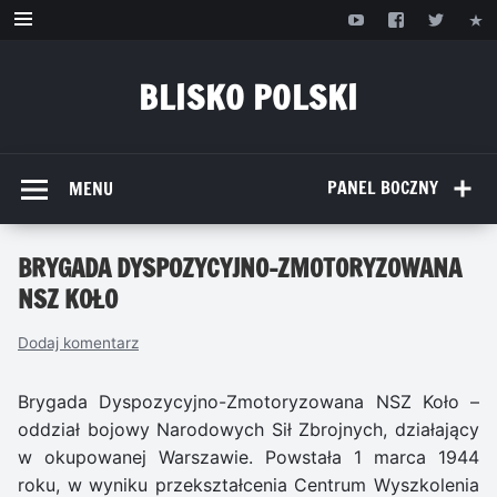
Przejdź
do
treści
BLISKO POLSKI
www.bliskopolski.pl
PANEL BOCZNY
MENU
BRYGADA DYSPOZYCYJNO-ZMOTORYZOWANA
NSZ KOŁO
Dodaj komentarz
Brygada Dyspozycyjno-Zmotoryzowana NSZ Koło –
oddział bojowy Narodowych Sił Zbrojnych, działający
w okupowanej Warszawie. Powstała 1 marca 1944
roku, w wyniku przekształcenia Centrum Wyszkolenia