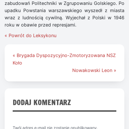
zabudowań Politechniki w Zgrupowaniu Golskiego. Po
upadku Powstania warszawskiego wyszedł z miasta
wraz z ludnością cywilną. Wyjechał z Polski w 1946
roku w obawie przed represjami.
« Powrót do Leksykonu
Nawigacja
« Brygada Dyspozycyjno-Zmotoryzowana NSZ
wpisu
Koło
Nowakowski Leon »
DODAJ KOMENTARZ
Twój adres e-mail nie zostanie opublikowany.