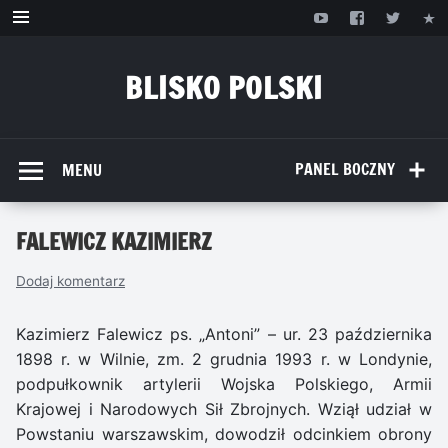
Przejdź
do
treści
BLISKO POLSKI
www.bliskopolski.pl
PANEL BOCZNY
MENU
FALEWICZ KAZIMIERZ
Dodaj komentarz
Kazimierz Falewicz ps. „Antoni” – ur. 23 października
1898 r. w Wilnie, zm. 2 grudnia 1993 r. w Londynie,
podpułkownik artylerii Wojska Polskiego, Armii
Krajowej i Narodowych Sił Zbrojnych. Wziął udział w
Powstaniu warszawskim, dowodził odcinkiem obrony