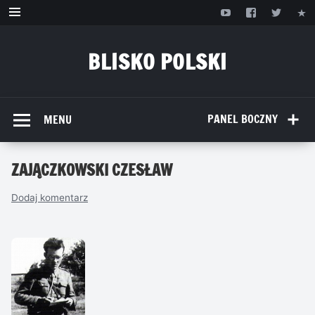
Przejdź
do
treści
BLISKO POLSKI
www.bliskopolski.pl
PANEL BOCZNY
MENU
ZAJĄCZKOWSKI CZESŁAW
Dodaj komentarz