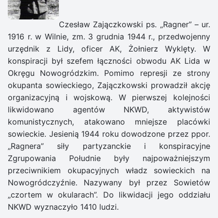
Czesław Zajączkowski ps. „Ragner” – ur.
1916 r. w Wilnie, zm. 3 grudnia 1944 r., przedwojenny
urzędnik z Lidy, oficer AK, Żołnierz Wyklęty. W
konspiracji był szefem łączności obwodu AK Lida w
Okręgu Nowogródzkim. Pomimo represji ze strony
okupanta sowieckiego, Zajączkowski prowadził akcję
organizacyjną i wojskową. W pierwszej kolejności
likwidowano agentów NKWD, aktywistów
komunistycznych, atakowano mniejsze placówki
sowieckie. Jesienią 1944 roku dowodzone przez ppor.
„Ragnera” siły partyzanckie i konspiracyjne
Zgrupowania Południe były najpoważniejszym
przeciwnikiem okupacyjnych władz sowieckich na
Nowogródczyźnie. Nazywany był przez Sowietów
„czortem w okularach”. Do likwidacji jego oddziału
NKWD wyznaczyło 1410 ludzi.