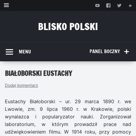
Przejdź
do
treści
BLISKO POLSKI
www.bliskopolski.pl
PANEL BOCZNY
MENU
BIAŁOBORSKI EUSTACHY
Dodaj komentarz
Eustachy Białoborski – ur. 29 marca 1890 r. we
Lwowie, zm. 9 lipca 1960 r. w Krakowie, polski
wynalazca i popularyzator nauki. Zorganizował
laboratorium, w którym prowadził prace nad
udźwiękowieniem filmu. W 1914 roku, przy pomocy