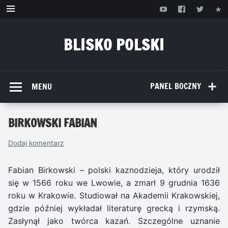
Przejdź
do
treści
BLISKO POLSKI
www.bliskopolski.pl
PANEL BOCZNY
MENU
BIRKOWSKI FABIAN
Dodaj komentarz
Fabian Birkowski – polski kaznodzieja, który urodził
się w 1566 roku we Lwowie, a zmarł 9 grudnia 1636
roku w Krakowie. Studiował na Akademii Krakowskiej,
gdzie później wykładał literaturę grecką i rzymską.
Zasłynął jako twórca kazań. Szczególne uznanie