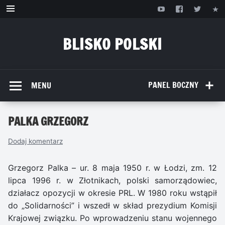
Przejdź
do
treści
BLISKO POLSKI
www.bliskopolski.pl
PANEL BOCZNY
MENU
PALKA GRZEGORZ
Dodaj komentarz
Grzegorz Palka – ur. 8 maja 1950 r. w Łodzi, zm. 12
lipca 1996 r. w Złotnikach, polski samorządowiec,
działacz opozycji w okresie PRL. W 1980 roku wstąpił
do „Solidarności” i wszedł w skład prezydium Komisji
Krajowej związku. Po wprowadzeniu stanu wojennego