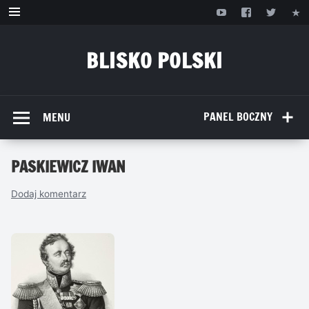
Przejdź
do
treści
BLISKO POLSKI
www.bliskopolski.pl
PANEL BOCZNY
MENU
PASKIEWICZ IWAN
Dodaj komentarz