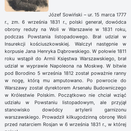
Józef Sowiński – ur. 15 marca 1777
r., zm. 6 września 1831 r., polski generał, dowódca
obrony reduty na Woli w Warszawie w 1831 roku,
podczas Powstania listopadowego. Brał udział w
Insurekcji kościuszkowskiej. Walczył następnie w
korpusie Jana Henryka Dąbrowskiego. W połowie 1811
roku wstąpił do Armii Księstwa Warszawskiego, brał
udział w wyprawie Napoleona na Moskwę. W bitwie
pod Borodino 5 września 1812 został poważnie ranny
w nogę, którą mu amputowano. Po powrocie do
Warszawy został dyrektorem Arsenału Budowniczego
w Królestwie Polskim. Początkowo nie chciał wziąć
udziału w Powstaniu listopadowym, ale przyjął
stanowisko dowódcy artylerii garnizonu
warszawskiego. Prowadził kilkugodzinną obronę Woli
przed natarciem Rosjan w 6 września 1831 r., w której