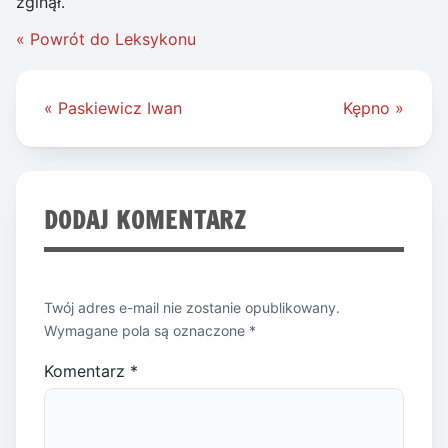
zginął.
« Powrót do Leksykonu
Nawigacja
« Paskiewicz Iwan
Kępno »
wpisu
DODAJ KOMENTARZ
Twój adres e-mail nie zostanie opublikowany.
Wymagane pola są oznaczone
*
Komentarz
*