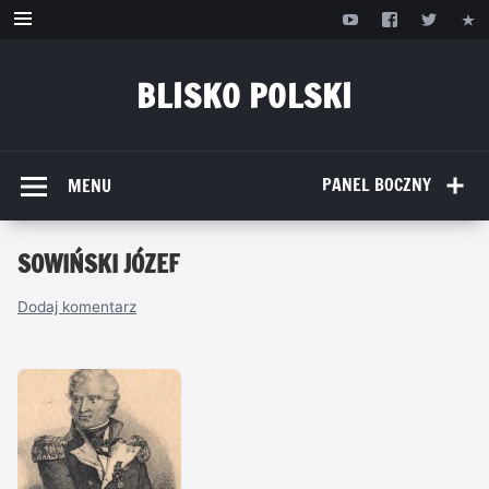
Przejdź
do
treści
BLISKO POLSKI
www.bliskopolski.pl
PANEL BOCZNY
MENU
SOWIŃSKI JÓZEF
Dodaj komentarz