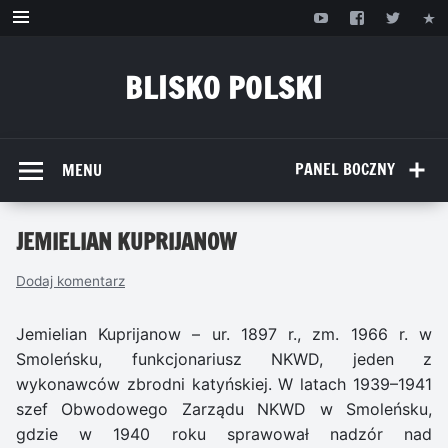
Przejdź
do
treści
BLISKO POLSKI
www.bliskopolski.pl
PANEL BOCZNY
MENU
JEMIELIAN KUPRIJANOW
Dodaj komentarz
Jemielian Kuprijanow – ur. 1897 r., zm. 1966 r. w
Smoleńsku, funkcjonariusz NKWD, jeden z
wykonawców zbrodni katyńskiej. W latach 1939–1941
szef Obwodowego Zarządu NKWD w Smoleńsku,
gdzie w 1940 roku sprawował nadzór nad