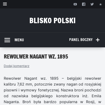
Przejdź
do
treści
BLISKO POLSKI
www.bliskopolski.pl
PANEL BOCZNY
MENU
REWOLWER NAGANT WZ. 1895
Dodaj komentarz
Rewolwer Nagant wz. 1895 – belgijski rewolwer
kalibru 7,62 mm, potocznie zwany nagan od rosyjskiej
pisowni i wymowy fonetycznej. Nazwa broni pochodzi
od nazwiska belgijskiego konstruktora inż. Emila
Naganta. Broń była bardzo popularna w Rosji, w