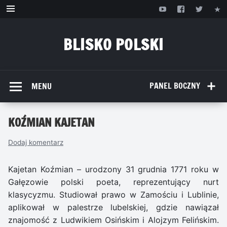
Przejdź
do
treści
BLISKO POLSKI
www.bliskopolski.pl
PANEL BOCZNY
MENU
KOŹMIAN KAJETAN
Dodaj komentarz
Kajetan Koźmian – urodzony 31 grudnia 1771 roku w
Gałęzowie polski poeta, reprezentujący nurt
klasycyzmu. Studiował prawo w Zamościu i Lublinie,
aplikował w palestrze lubelskiej, gdzie nawiązał
znajomość z Ludwikiem Osińskim i Alojzym Felińskim.