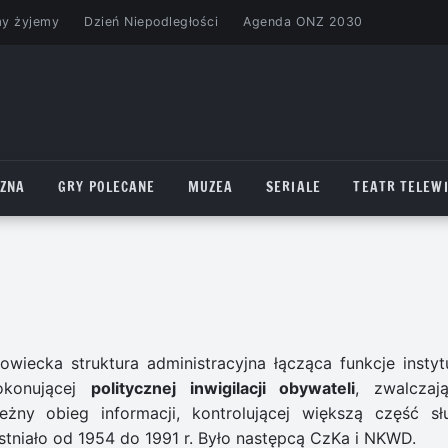
my żyjemy
Dzień Niepodległości
Agenda ONZ 2030
CZNA
GRY POLECANE
MUZEA
SERIALE
TEATR TELEWI
ecka struktura administracyjna łącząca funkcje instytu
okonującej
politycznej inwigilacji obywateli
, zwalczają
eżny obieg informacji, kontrolującej większą część sł
tniało od 1954 do 1991 r. Było następcą CzKa i NKWD.