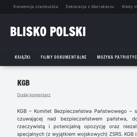
Przejdź
Konwencja stambulska
Deklaracja z Marrakeszu
Kiedy 
do
treści
BLISKO POLSKI
www.bliskopolski.pl
KSIĄŻKI
FILMY DOKUMENTALNE
MUZYKA PATRIOTY
KGB
Dodaj komentarz
KGB – Komitet Bezpieczeństwa Państwowego – sowi
czuwającej nad bezpieczeństwem państwa, d
rzeczywistą i potencjalną opozycję oraz niezal
specjalnych (z wyjątkiem wojskowych) ZSRS. KGB is